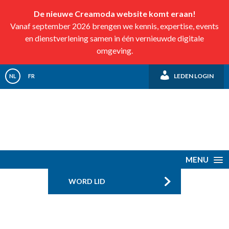
De nieuwe Creamoda website komt eraan!
Vanaf september 2026 brengen we kennis, expertise, events
en dienstverlening samen in één vernieuwde digitale
omgeving.
LEDEN LOGIN
NL
FR
MENU
WORD LID