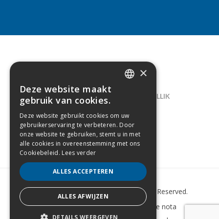
×
CONTACT
Deze website maakt
DUTCH
LELIEGAARDE 22, B-1731 ZELLIK
gebruik van cookies.
FRENCH
02/238.10.11
Deze website gebruikt cookies om uw
gebruikerservaring te verbeteren. Door
INFO@CREAMODA.BE
onze website te gebruiken, stemt u in met
alle cookies in overeenstemming met ons
BE0407.694.265
Cookiebeleid.
Lees verder
ALLES ACCEPTEREN
Copyright © 2022 Creamoda. All Rights Reserved.
ALLES AFWIJZEN
Sitemap
–
Cookie Policy
–
Wettelijke nota
DETAILS WEERGEVEN