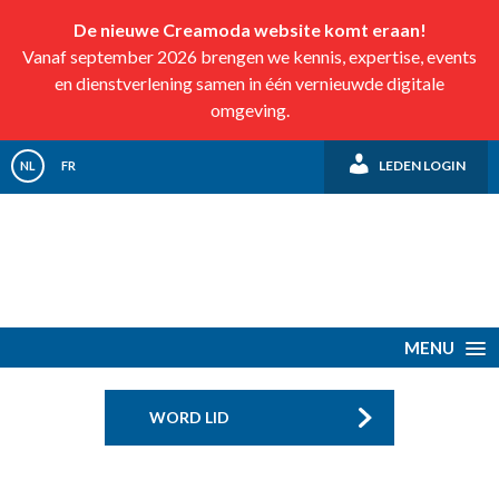
De nieuwe Creamoda website komt eraan!
Vanaf september 2026 brengen we kennis, expertise, events
en dienstverlening samen in één vernieuwde digitale
omgeving.
LEDEN LOGIN
NL
FR
MENU
WORD LID