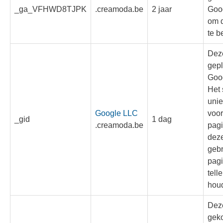
_ga_VFHWD8TJPK
.creamoda.be
2 jaar
Goog
om d
te b
Dez
gepl
Goog
Het 
uni
Google LLC
voor
_gid
1 dag
.creamoda.be
pagi
deze
gebr
pag
telle
hou
Dez
gek