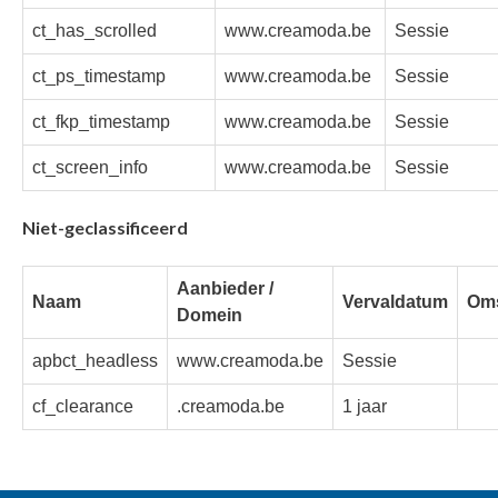
ct_has_scrolled
www.creamoda.be
Sessie
ct_ps_timestamp
www.creamoda.be
Sessie
ct_fkp_timestamp
www.creamoda.be
Sessie
ct_screen_info
www.creamoda.be
Sessie
Niet-geclassificeerd
Aanbieder /
Naam
Vervaldatum
Oms
Domein
apbct_headless
www.creamoda.be
Sessie
cf_clearance
.creamoda.be
1 jaar