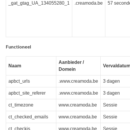
_gat_gtag_UA_134055280_1
.creamoda.be
57 second
Functioneel
Aanbieder /
Naam
Vervaldatu
Domein
apbct_urls
.www.creamoda.be
3 dagen
apbct_site_referer
.www.creamoda.be
3 dagen
ct_timezone
www.creamoda.be
Sessie
ct_checked_emails
www.creamoda.be
Sessie
ct_checkjs
www.creamoda.be
Sessie