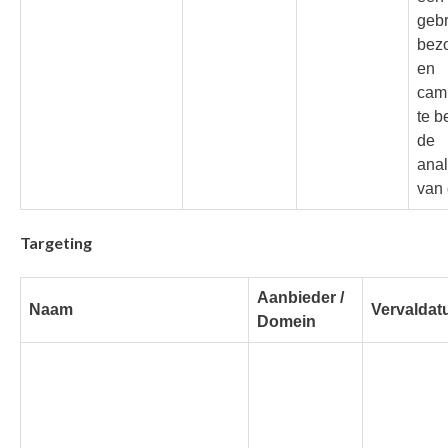
gebr
bezo
en
cam
te b
de
anal
van 
Targeting
Aanbieder /
Naam
Vervalda
Domein