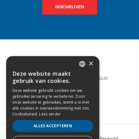
INSCHRIJVEN
×
CONTACT
Deze website maakt
DUTCH
LELIEGAARDE 22, B-1731 ZELLIK
gebruik van cookies.
FRENCH
02/238.10.11
Deze website gebruikt cookies om uw
gebruikerservaring te verbeteren. Door
INFO@CREAMODA.BE
onze website te gebruiken, stemt u in met
alle cookies in overeenstemming met ons
BE0407.694.265
Cookiebeleid.
Lees verder
ALLES ACCEPTEREN
Copyright © 2022 Creamoda. All Rights Reserved.