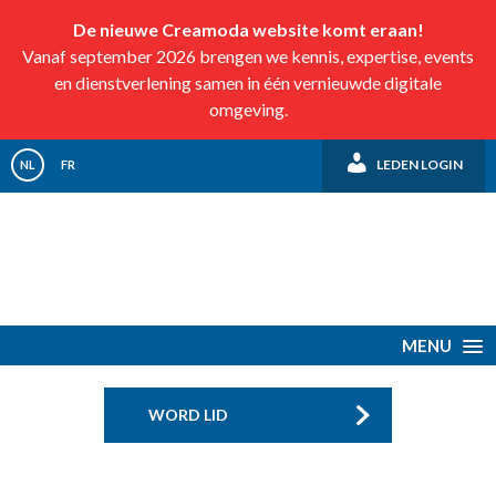
De nieuwe Creamoda website komt eraan!
Vanaf september 2026 brengen we kennis, expertise, events
en dienstverlening samen in één vernieuwde digitale
omgeving.
LEDEN LOGIN
NL
FR
MENU
WORD LID