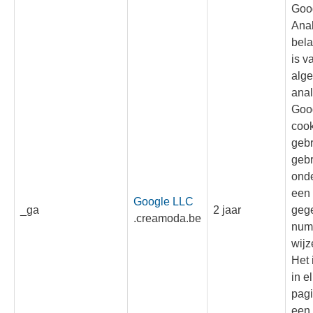
Goog
Anal
bela
is v
alg
anal
Goo
cook
gebr
gebr
ond
een 
Google LLC
_ga
2 jaar
geg
.creamoda.be
num
wijz
Het
in e
pag
een 