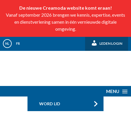
De nieuwe Creamoda website komt eraan!
Vanaf september 2026 brengen we kennis, expertise, events
en dienstverlening samen in één vernieuwde digitale
omgeving.
LEDEN LOGIN
NL
FR
MENU
WORD LID