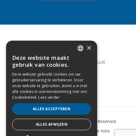
×
CONTACT
Deze website maakt
DUTCH
LELIEGAARDE 22, B-1731 ZELLIK
gebruik van cookies.
FRENCH
02/238.10.11
Deze website gebruikt cookies om uw
gebruikerservaring te verbeteren. Door
INFO@CREAMODA.BE
onze website te gebruiken, stemt u in met
alle cookies in overeenstemming met ons
BE0407.694.265
Cookiebeleid.
Lees verder
ALLES ACCEPTEREN
Copyright © 2022 Creamoda. All Rights Reserved.
ALLES AFWIJZEN
Sitemap
–
Cookie Policy
–
Wettelijke nota