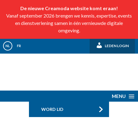
De nieuwe Creamoda website komt eraan!
Vanaf september 2026 brengen we kennis, expertise, events
en dienstverlening samen in één vernieuwde digitale
omgeving.
LEDEN LOGIN
NL
FR
MENU
WORD LID