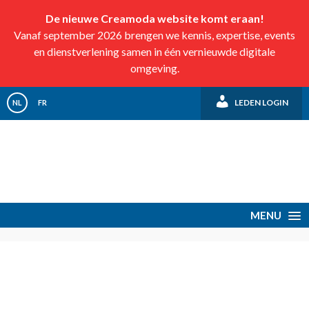
De nieuwe Creamoda website komt eraan!
Vanaf september 2026 brengen we kennis, expertise, events
en dienstverlening samen in één vernieuwde digitale
omgeving.
LEDEN LOGIN
NL
FR
MENU