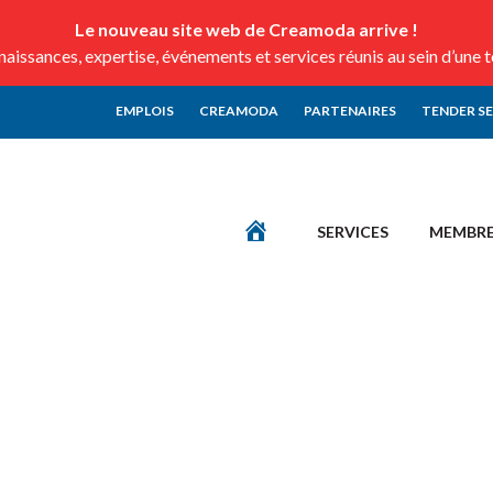
Le nouveau site web de Creamoda arrive !
issances, expertise, événements et services réunis au sein d’une 
EMPLOIS
CREAMODA
PARTENAIRES
TENDER S
SERVICES
MEMBR