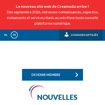
Le nouveau site web de Creamoda arrive !
Dès septembre 2026, retrouvez connaissances, expertise,
événements et services réunis au sein d’une toute nouvelle
plateforme numérique.
LOGIN DES AFFILIÉS
NL
FR
DEVENIR MEMBRE
NOUVELLES