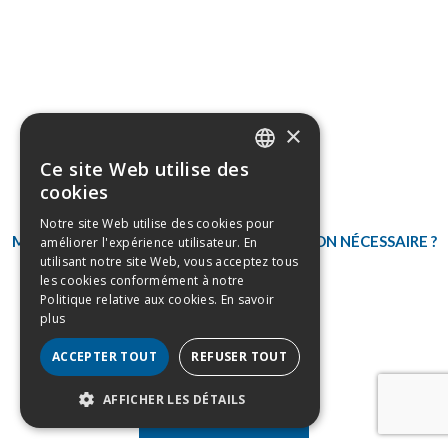
×
Ce site Web utilise des
DUTCH
cookies
2 avril 2026
FRENCH
Notre site Web utilise des cookies pour
MISE À JOUR CONTRAT-CADRE PRODUCTION NÉCESSAIRE ?
améliorer l'expérience utilisateur. En
utilisant notre site Web, vous acceptez tous
les cookies conformément à notre
Politique relative aux cookies.
En savoir
plus
ACCEPTER TOUT
REFUSER TOUT
AFFICHER LES DÉTAILS
PLUS D'INFOS
STRICTEMENT NÉCESSAIRES