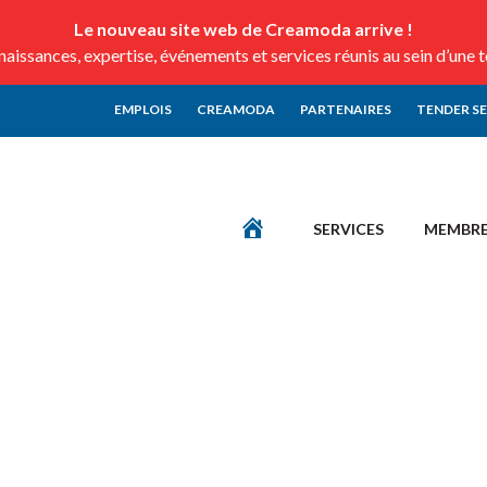
Le nouveau site web de Creamoda arrive !
issances, expertise, événements et services réunis au sein d’une 
EMPLOIS
CREAMODA
PARTENAIRES
TENDER S
SERVICES
MEMBR