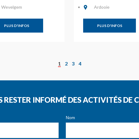
Wevelgem
Ardooie
PLUS D'INFOS
PLUS D'INFOS
1
2
3
4
S RESTER INFORMÉ DES ACTIVITÉS D
Nom