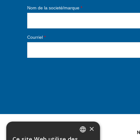
Nom de la societé/marque
*
Courriel
*
×
N
Ce site Web utilise des