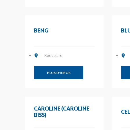
BENG
BLU
Roeselare
PLUS D'INFOS
CAROLINE (CAROLINE
CE
BISS)