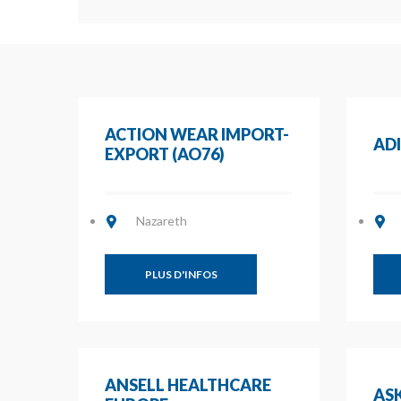
ACTION WEAR IMPORT-
AD
EXPORT (AO76)
Nazareth
PLUS D'INFOS
ANSELL HEALTHCARE
ASK