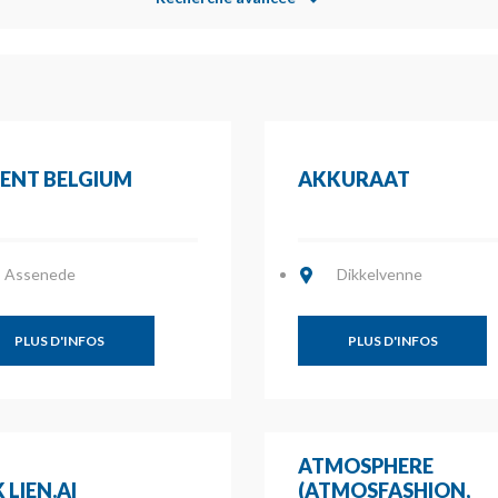
IENT BELGIUM
AKKURAAT
Assenede
Dikkelvenne
PLUS D'INFOS
PLUS D'INFOS
ATMOSPHERE
 LIEN.AI
(ATMOSFASHION,