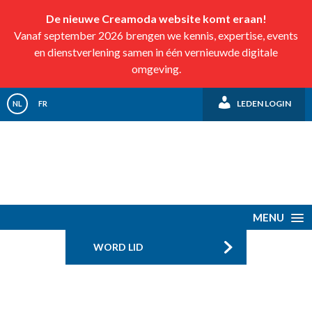
De nieuwe Creamoda website komt eraan!
Vanaf september 2026 brengen we kennis, expertise, events
en dienstverlening samen in één vernieuwde digitale
omgeving.
LEDEN LOGIN
NL
FR
MENU
WORD LID