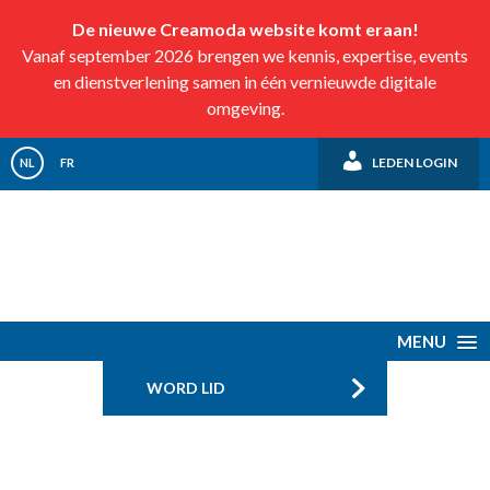
De nieuwe Creamoda website komt eraan!
Vanaf september 2026 brengen we kennis, expertise, events
en dienstverlening samen in één vernieuwde digitale
omgeving.
LEDEN LOGIN
NL
FR
MENU
WORD LID