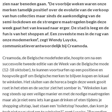
zien naar beneden gaan. “De voorbije weken waren onze
merken tamelijk positief over de evolutie van de verkoop
van hun collecties maar sinds de aankondiging van de
semi-lockdown en de strengere maatregelen begin deze
week gaat het van kwaad naar erger. De stad is leeg en de
fun is van het shoppen af. Een zoveelste mes in de rug van
onze modemerken”, zegt Wendy Luyckx,
communicatieverantwoordelijk bij Creamoda.
Creamoda, de Belgische modefederatie, hoopte om na een
succesvolle tweede editie van de Week van de Belgische mode
(12-18 oktober), te kunnen voortsurfen op een positieve en
hoopvolle golf om Belgische merken te blijven kopen en lokaal
te winkelen. Het sluiten van de horeca begin deze week gooit
roet in het eten en de sector ziet het somber in. “Winkelen kan
nog steeds op een veilige manier en met de nodige maatregelen
maar als je niet eens iets kan gaan drinken of eten tijdens je
shopping uitstap, laat staan een ‘toiletstop’ houden, dan kom je
toch niet naar stad om te winkelen?”, zegt Luyckx. “Bovendien