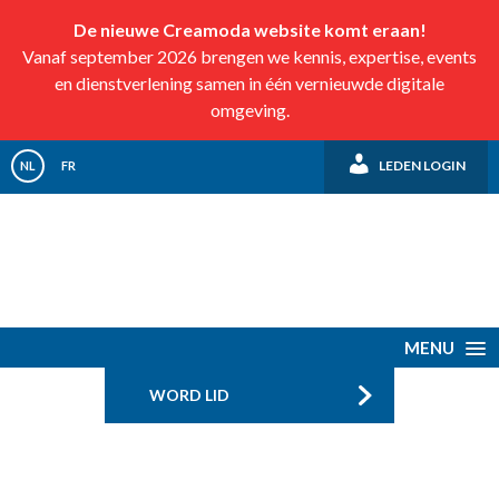
De nieuwe Creamoda website komt eraan!
Vanaf september 2026 brengen we kennis, expertise, events
en dienstverlening samen in één vernieuwde digitale
omgeving.
LEDEN LOGIN
NL
FR
MENU
WORD LID