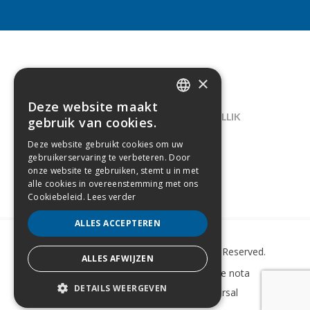
×
CONTACT
Deze website maakt
DUTCH
LELIEGAARDE 22, B-1731 ZELLIK
gebruik van cookies.
FRENCH
02/238.10.11
Deze website gebruikt cookies om uw
gebruikerservaring te verbeteren. Door
INFO@CREAMODA.BE
onze website te gebruiken, stemt u in met
alle cookies in overeenstemming met ons
BE0407.694.265
Cookiebeleid.
Lees verder
ALLES ACCEPTEREN
Copyright © 2022 Creamoda. All Rights Reserved.
ALLES AFWIJZEN
Sitemap
–
Cookie Policy
–
Wettelijke nota
DETAILS WEERGEVEN
Website laten maken
door Conversal