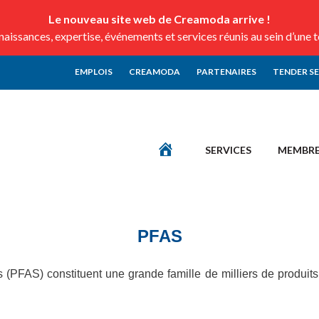
Le nouveau site web de Creamoda arrive !
issances, expertise, événements et services réunis au sein d’une 
EMPLOIS
CREAMODA
PARTENAIRES
TENDER S
SERVICES
MEMBR
PFAS
s (PFAS) constituent une grande famille de milliers de produits