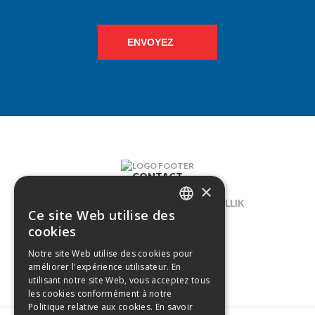
ENVOYEZ
CONTACT
×
LELIEGAARDE 22, B-1731 ZELLIK
Ce site Web utilise des
DUTCH
02/238.10.11
cookies
FRENCH
Notre site Web utilise des cookies pour
INFO@CREAMODA.BE
améliorer l'expérience utilisateur. En
BE0407.694.265
utilisant notre site Web, vous acceptez tous
les cookies conformément à notre
Politique relative aux cookies.
En savoir