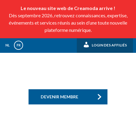
Le nouveau site web de Creamoda arrive !
Dès septembre 2026, retrouvez connaissances, expertise,
événements et services réunis au sein d’une toute nouvelle
plateforme numérique.
LOGIN DES AFFILIÉS
NL
FR
DEVENIR MEMBRE