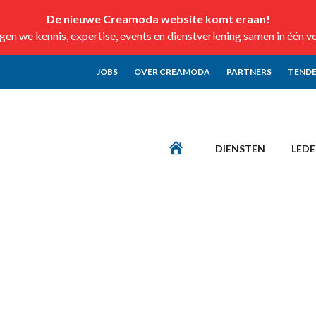
De nieuwe Creamoda website komt eraan!
n we kennis, expertise, events en dienstverlening samen in één v
JOBS
OVER CREAMODA
PARTNERS
TENDE
DIENSTEN
LED