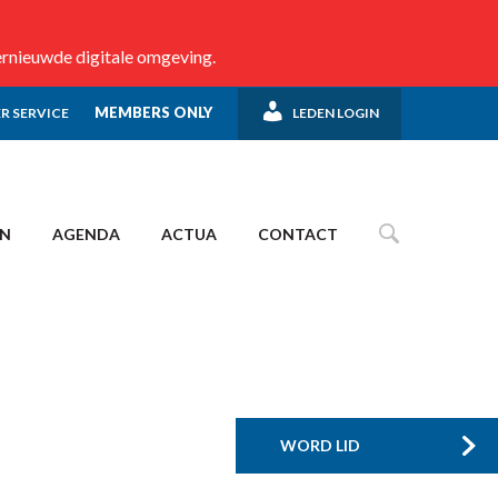
ernieuwde digitale omgeving.
MEMBERS ONLY
R SERVICE
LEDEN LOGIN
EN
AGENDA
ACTUA
CONTACT
WORD LID