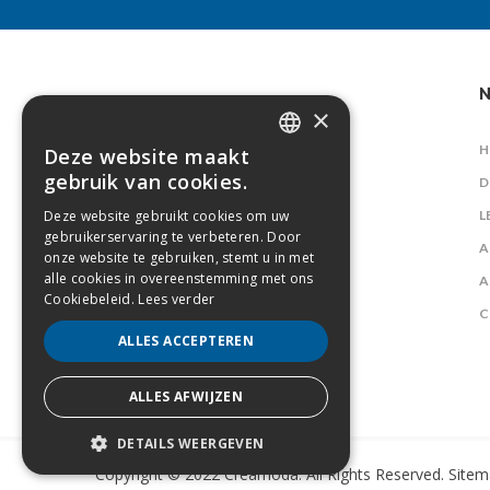
N
×
H
Deze website maakt
DUTCH
gebruik van cookies.
D
FRENCH
Deze website gebruikt cookies om uw
L
gebruikerservaring te verbeteren. Door
A
onze website te gebruiken, stemt u in met
alle cookies in overeenstemming met ons
A
Cookiebeleid.
Lees verder
C
ALLES ACCEPTEREN
ALLES AFWIJZEN
DETAILS WEERGEVEN
Copyright © 2022 Creamoda. All Rights Reserved.
Sitem
STRIKT NOODZAKELIJK