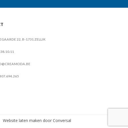
CT
IEGAARDE 22, B-1731 ZELLIK
38.10.11
O@CREAMODA.BE
407.694.265
Website laten maken
door Conversal