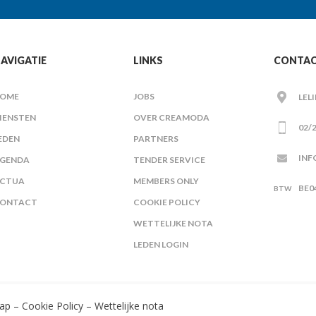
AVIGATIE
LINKS
CONTA
OME
JOBS
LEL
IENSTEN
OVER CREAMODA
02/2
EDEN
PARTNERS
INF
GENDA
TENDER SERVICE
CTUA
MEMBERS ONLY
BE0
ONTACT
COOKIE POLICY
WETTELIJKE NOTA
LEDEN LOGIN
ap
–
Cookie Policy
–
Wettelijke nota