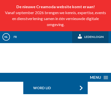
De nieuwe Creamoda website komt eraan!
Vanaf september 2026 brengen we kennis, expertise, events
en dienstverlening samen in één vernieuwde digitale
omgeving.
LEDEN LOGIN
NL
FR
MENU
WORD LID