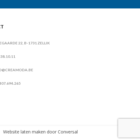
CT
IEGAARDE 22, B-1731 ZELLIK
38.10.11
O@CREAMODA.BE
407.694.265
Website laten maken
door Conversal