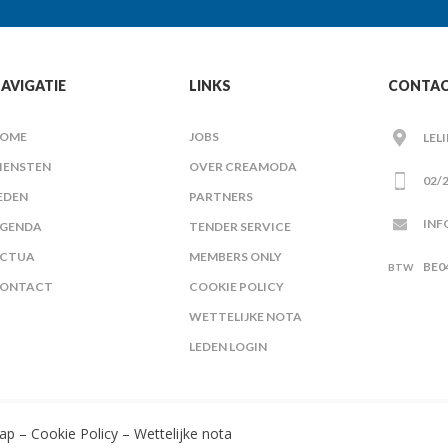
AVIGATIE
LINKS
CONTA
OME
JOBS
LEL
IENSTEN
OVER CREAMODA
02/2
EDEN
PARTNERS
INF
GENDA
TENDER SERVICE
CTUA
MEMBERS ONLY
BE0
ONTACT
COOKIE POLICY
WETTELIJKE NOTA
LEDEN LOGIN
ap
–
Cookie Policy
–
Wettelijke nota