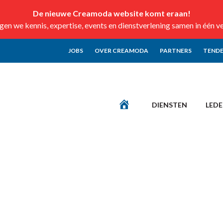
De nieuwe Creamoda website komt eraan!
n we kennis, expertise, events en dienstverlening samen in één v
JOBS
OVER CREAMODA
PARTNERS
TENDE
DIENSTEN
LED