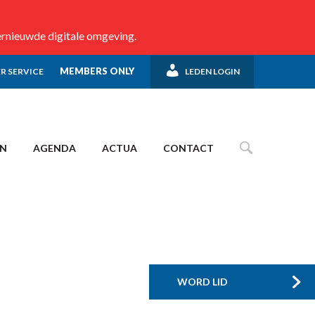
ernieuwde digitale omgeving.
MEMBERS ONLY
R SERVICE
LEDEN LOGIN
EN
AGENDA
ACTUA
CONTACT
WORD LID