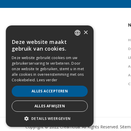
N
×
H
Deze website maakt
DUTCH
gebruik van cookies.
D
FRENCH
Deze website gebruikt cookies om uw
L
gebruikerservaring te verbeteren. Door
A
onze website te gebruiken, stemt u in met
alle cookies in overeenstemming met ons
A
Cookiebeleid.
Lees verder
C
ALLES ACCEPTEREN
ALLES AFWIJZEN
DETAILS WEERGEVEN
Copyright © 2022 Creamoda. All Rights Reserved.
Sitem
STRIKT NOODZAKELIJK