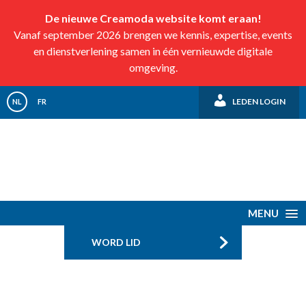
De nieuwe Creamoda website komt eraan!
Vanaf september 2026 brengen we kennis, expertise, events
en dienstverlening samen in één vernieuwde digitale
omgeving.
LEDEN LOGIN
NL
FR
MENU
WORD LID