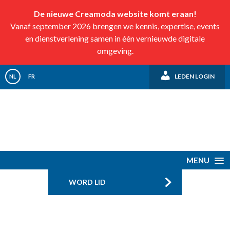
De nieuwe Creamoda website komt eraan!
Vanaf september 2026 brengen we kennis, expertise, events
en dienstverlening samen in één vernieuwde digitale
omgeving.
LEDEN LOGIN
NL
FR
MENU
WORD LID