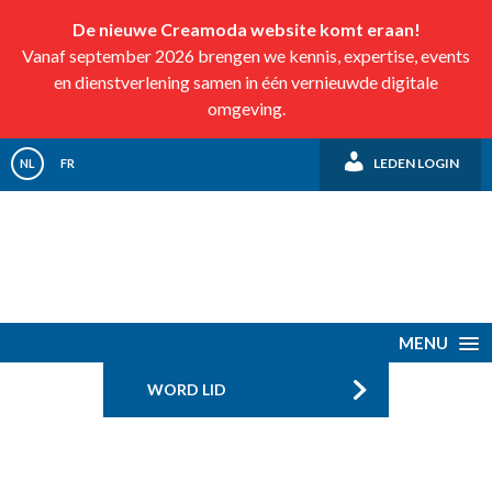
De nieuwe Creamoda website komt eraan!
Vanaf september 2026 brengen we kennis, expertise, events
en dienstverlening samen in één vernieuwde digitale
omgeving.
LEDEN LOGIN
NL
FR
MENU
WORD LID