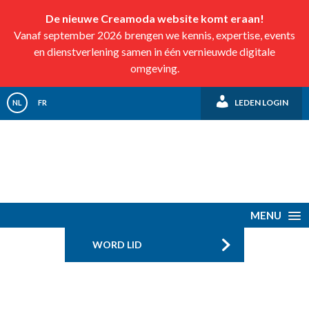
De nieuwe Creamoda website komt eraan!
Vanaf september 2026 brengen we kennis, expertise, events
en dienstverlening samen in één vernieuwde digitale
omgeving.
LEDEN LOGIN
NL
FR
MENU
WORD LID