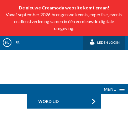
De nieuwe Creamoda website komt eraan!
Vanaf september 2026 brengen we kennis, expertise, events
en dienstverlening samen in één vernieuwde digitale
omgeving.
LEDEN LOGIN
NL
FR
MENU
WORD LID