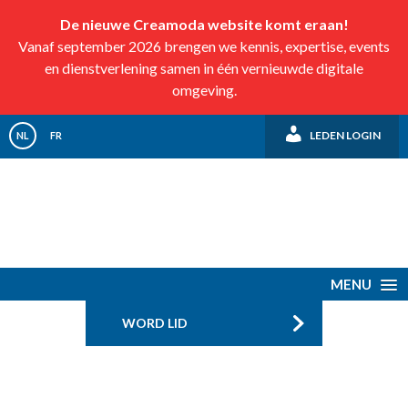
De nieuwe Creamoda website komt eraan!
Vanaf september 2026 brengen we kennis, expertise, events
en dienstverlening samen in één vernieuwde digitale
omgeving.
LEDEN LOGIN
NL
FR
MENU
WORD LID