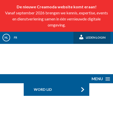
De nieuwe Creamoda website komt eraan!
Vanaf september 2026 brengen we kennis, expertise, events
en dienstverlening samen in één vernieuwde digitale
omgeving.
LEDEN LOGIN
NL
FR
MENU
WORD LID