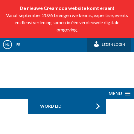
De nieuwe Creamoda website komt eraan!
Vanaf september 2026 brengen we kennis, expertise, events
en dienstverlening samen in één vernieuwde digitale
omgeving.
LEDEN LOGIN
NL
FR
MENU
WORD LID