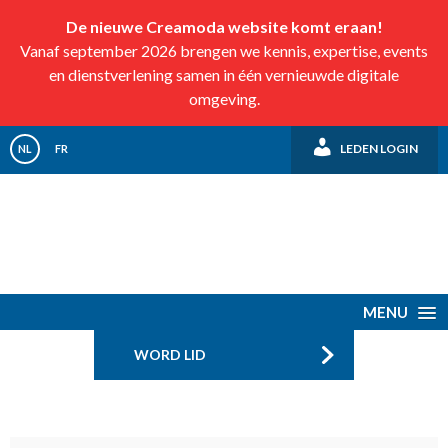
De nieuwe Creamoda website komt eraan!
Vanaf september 2026 brengen we kennis, expertise, events
en dienstverlening samen in één vernieuwde digitale
omgeving.
LEDEN LOGIN
NL
FR
MENU
WORD LID