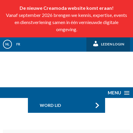
De nieuwe Creamoda website komt eraan!
Vanaf september 2026 brengen we kennis, expertise, events
en dienstverlening samen in één vernieuwde digitale
omgeving.
LEDEN LOGIN
NL
FR
MENU
WORD LID