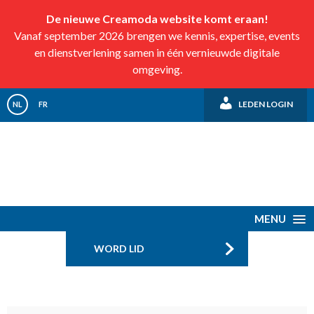
De nieuwe Creamoda website komt eraan!
Vanaf september 2026 brengen we kennis, expertise, events
en dienstverlening samen in één vernieuwde digitale
omgeving.
LEDEN LOGIN
NL
FR
MENU
WORD LID