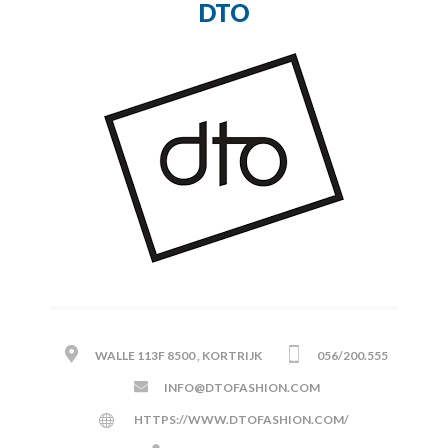
DTO
WALLE 113F 8500 , KORTRIJK
056/200.555
INFO@DTOFASHION.COM
HTTPS://WWW.DTOFASHION.COM/