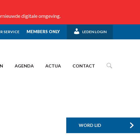
ernieuwde digitale omgeving.
MEMBERS ONLY
R SERVICE
LEDEN LOGIN
EN
AGENDA
ACTUA
CONTACT
WORD LID