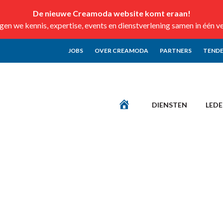
De nieuwe Creamoda website komt eraan!
n we kennis, expertise, events en dienstverlening samen in één v
JOBS
OVER CREAMODA
PARTNERS
TENDE
DIENSTEN
LED