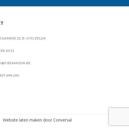
CT
IEGAARDE 22, B-1731 ZELLIK
38.10.11
O@CREAMODA.BE
407.694.265
Website laten maken
door Conversal