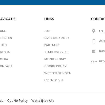
AVIGATIE
LINKS
CONTA
OME
JOBS
LEL
IENSTEN
OVER CREAMODA
02/2
EDEN
PARTNERS
INF
GENDA
TENDER SERVICE
CTUA
MEMBERS ONLY
BE0
ONTACT
COOKIE POLICY
WETTELIJKE NOTA
LEDEN LOGIN
ap
–
Cookie Policy
–
Wettelijke nota