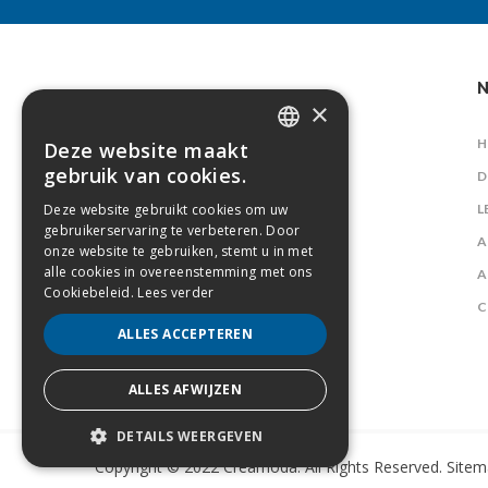
N
×
H
Deze website maakt
DUTCH
gebruik van cookies.
D
FRENCH
Deze website gebruikt cookies om uw
L
gebruikerservaring te verbeteren. Door
A
onze website te gebruiken, stemt u in met
alle cookies in overeenstemming met ons
A
Cookiebeleid.
Lees verder
C
ALLES ACCEPTEREN
ALLES AFWIJZEN
DETAILS WEERGEVEN
Copyright © 2022 Creamoda. All Rights Reserved.
Sitem
STRIKT NOODZAKELIJK