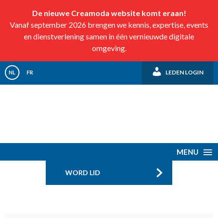
De nieuwe Creamoda website komt eraan!
Vanaf september 2026 brengen we kennis, expertise, events
en dienstverlening samen in één vernieuwde digitale
omgeving.
LEDEN LOGIN
NL
FR
MENU
WORD LID