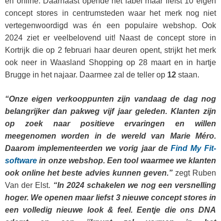
en online. Daarnaast opende het label maar liefst 10 eigen
concept stores in centrumsteden waar het merk nog niet
vertegenwoordigd was én een populaire webshop. Ook
2024 ziet er veelbelovend uit! Naast de concept store in
Kortrijk die op 2 februari haar deuren opent, strijkt het merk
ook neer in Waasland Shopping op 28 maart en in hartje
Brugge in het najaar. Daarmee zal de teller op
12
staan.
“Onze eigen verkooppunten zijn vandaag de dag nog
belangrijker dan pakweg vijf jaar geleden. Klanten zijn
op zoek naar positieve ervaringen en willen
meegenomen worden in de wereld van Marie Méro.
Daarom implementeerden we vorig jaar de
Find My Fit-
software
in onze webshop. Een tool waarmee we klanten
ook online het beste advies kunnen geven.”
zegt Ruben
Van der Elst.
“In 2024 schakelen we nog een versnelling
hoger. We openen maar liefst 3 nieuwe concept stores in
een volledig nieuwe look & feel. Eentje die ons DNA