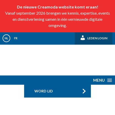
De nieuwe Creamoda website komt eraan!
Vanaf september 2026 brengen we kennis, expertise, events
en dienstverlening samen in één vernieuwde digitale
omgeving.
LEDEN LOGIN
NL
FR
MENU
WORD LID