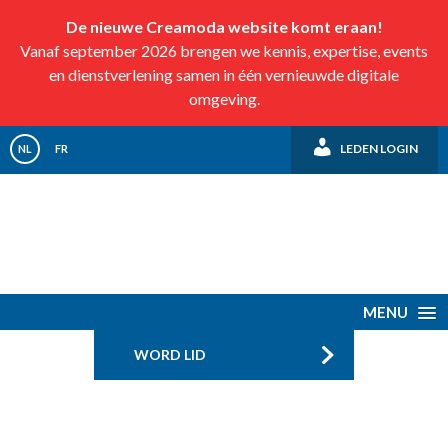
De nieuwe Creamoda website komt eraan!
Vanaf september 2026 brengen we kennis, expertise, events
en dienstverlening samen in één vernieuwde digitale
omgeving.
LEDEN LOGIN
NL
FR
MENU
WORD LID