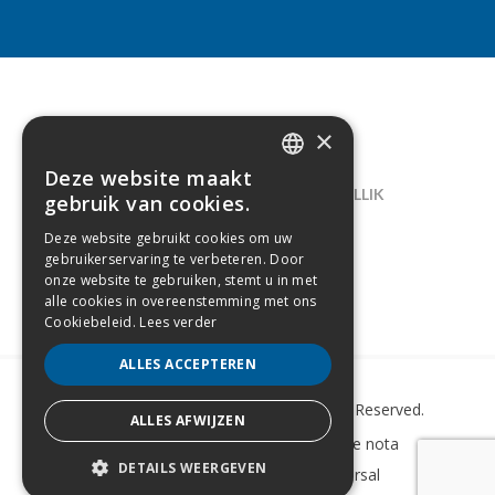
×
CONTACT
Deze website maakt
DUTCH
LELIEGAARDE 22, B-1731 ZELLIK
gebruik van cookies.
FRENCH
02/238.10.11
Deze website gebruikt cookies om uw
gebruikerservaring te verbeteren. Door
INFO@CREAMODA.BE
onze website te gebruiken, stemt u in met
alle cookies in overeenstemming met ons
BE0407.694.265
Cookiebeleid.
Lees verder
ALLES ACCEPTEREN
Copyright © 2022 Creamoda. All Rights Reserved.
ALLES AFWIJZEN
Sitemap
–
Cookie Policy
–
Wettelijke nota
DETAILS WEERGEVEN
Website laten maken
door Conversal