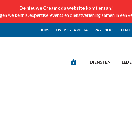
De nieuwe Creamoda website komt eraan!
n we kennis, expertise, events en dienstverlening samen in één v
JOBS
OVER CREAMODA
PARTNERS
TENDE
DIENSTEN
LED