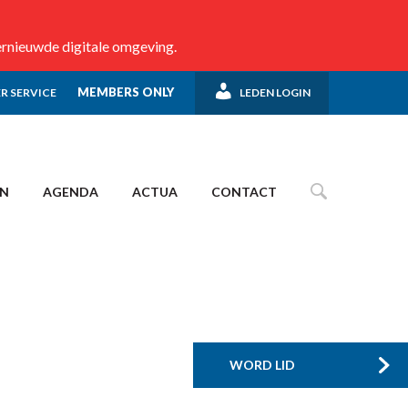
ernieuwde digitale omgeving.
MEMBERS ONLY
R SERVICE
LEDEN LOGIN
EN
AGENDA
ACTUA
CONTACT
WORD LID