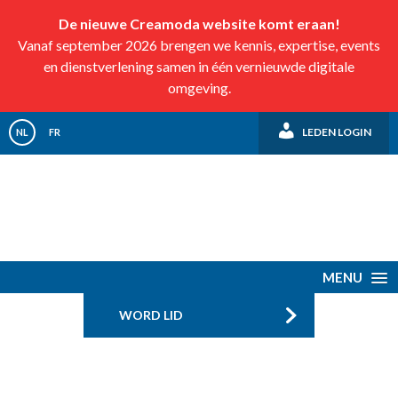
De nieuwe Creamoda website komt eraan!
Vanaf september 2026 brengen we kennis, expertise, events
en dienstverlening samen in één vernieuwde digitale
omgeving.
LEDEN LOGIN
NL
FR
MENU
WORD LID