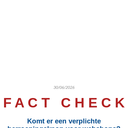
30/06/2026
F A C T C H E C K
Komt er een verplichte