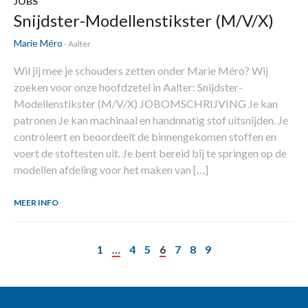
JOBS
Snijdster-Modellenstikster (M/V/X)
Marie Méro
- Aalter
Wil jij mee je schouders zetten onder Marie Méro? Wij
zoeken voor onze hoofdzetel in Aalter: Snijdster-
Modellenstikster (M/V/X) JOBOMSCHRIJVING Je kan
patronen Je kan machinaal en handnnatig stof uitsnijden. Je
controleert en beoordeelt de binnengekomen stoffen en
voert de stoftesten uit. Je bent bereid bij te springen op de
modellen afdeling voor het maken van […]
MEER INFO
1
…
4
5
6
7
8
9