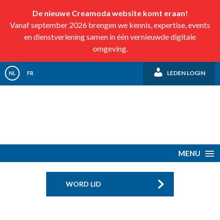
De nieuwe Creamoda website komt eraan!
Vanaf september 2026 brengen we kennis, expertise, events
en dienstverlening samen in één vernieuwde digitale
omgeving.
LEDEN LOGIN
NL
FR
MENU
WORD LID