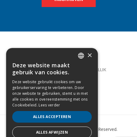
×
CONTACT
Deze website maakt
DUTCH
LELIEGAARDE 22, B-1731 ZELLIK
gebruik van cookies.
FRENCH
02/238.10.11
Deze website gebruikt cookies om uw
gebruikerservaring te verbeteren. Door
INFO@CREAMODA.BE
onze website te gebruiken, stemt u in met
alle cookies in overeenstemming met ons
BE0407.694.265
Cookiebeleid.
Lees verder
ALLES ACCEPTEREN
Copyright © 2022 Creamoda. All Rights Reserved.
ALLES AFWIJZEN