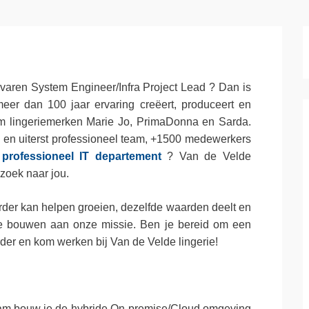
varen System Engineer/Infra Project Lead ? Dan is
meer dan 100 jaar ervaring creëert, produceert en
m lingeriemerken Marie Jo, PrimaDonna en Sarda.
d en uiterst professioneel team, +1500 medewerkers
 professioneel IT departement
? Van de Velde
 zoek naar jou.
erder kan helpen groeien, dezelfde waarden deelt en
 te bouwen aan onze missie. Ben je bereid om een
erder en kom werken bij Van de Velde lingerie!
Team bouw je de hybride On-premise/Cloud omgeving