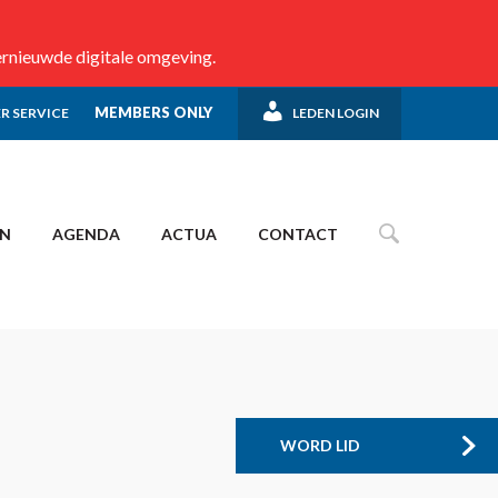
ernieuwde digitale omgeving.
MEMBERS ONLY
R SERVICE
LEDEN LOGIN
EN
AGENDA
ACTUA
CONTACT
WORD LID