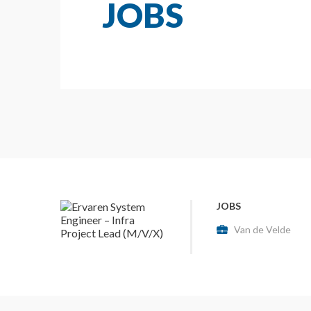
JOBS
JOBS
Van de Velde