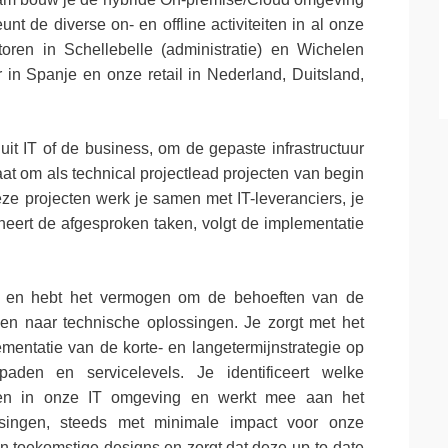
nt de diverse on- en offline activiteiten in al onze
toren in Schellebelle (administratie) en Wichelen
r in Spanje en onze retail in Nederland, Duitsland,
uit IT of de business, om de gepaste infrastructuur
taat om als technical projectlead projecten van begin
deze projecten werk je samen met IT-leveranciers, je
ineert de afgesproken taken, volgt de implementatie
uur en hebt het vermogen om de behoeften van de
alen naar technische oplossingen. Je zorgt met het
mentatie van de korte- en langetermijnstrategie op
paden en servicelevels. Je identificeert welke
en in onze IT omgeving en werkt mee aan het
ssingen, steeds met minimale impact voor onze
 toekomstige designs en zorgt dat deze up-to-date