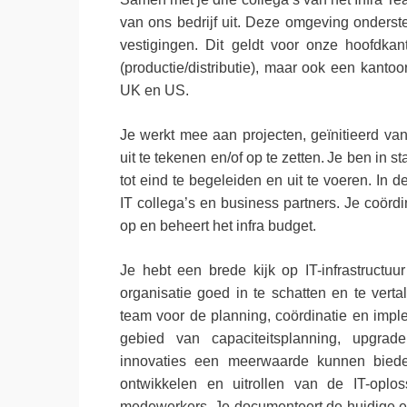
van ons bedrijf uit. Deze omgeving ondersteu
vestigingen. Dit geldt voor onze hoofdkan
(productie/distributie), maar ook een kantoo
UK en US.
Je werkt mee aan projecten, geïnitieerd van
uit te tekenen en/of op te zetten. Je ben in s
tot eind te begeleiden en uit te voeren. In 
IT collega’s en business partners. Je coörd
op en beheert het infra budget.
Je hebt een brede kijk op IT-infrastruct
organisatie goed in te schatten en te vert
team voor de planning, coördinatie en imple
gebied van capaciteitsplanning, upgrade
innovaties een meerwaarde kunnen bied
ontwikkelen en uitrollen van de IT-oplo
medewerkers. Je documenteert de huidige en