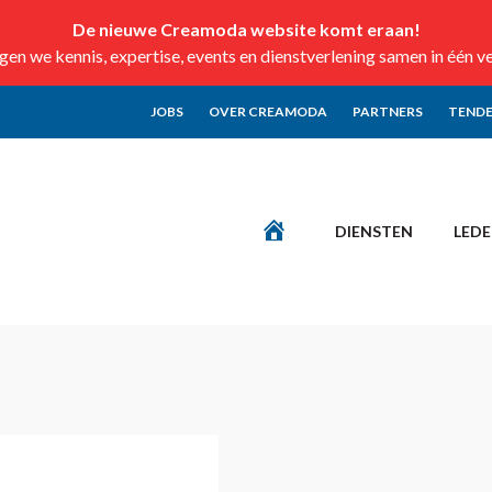
De nieuwe Creamoda website komt eraan!
n we kennis, expertise, events en dienstverlening samen in één v
JOBS
OVER CREAMODA
PARTNERS
TENDE
DIENSTEN
LED