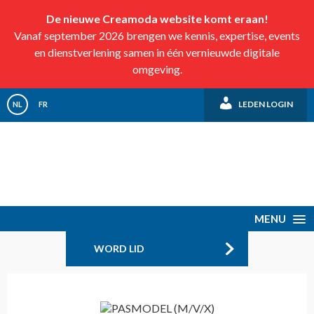
De nieuwe Creamoda website komt eraan!
Vanaf september 2026 brengen we kennis, expertise, events
en dienstverlening samen in één vernieuwde digitale
omgeving.
LEDEN LOGIN
NL
FR
MENU
WORD LID