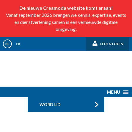
De nieuwe Creamoda website komt eraan!
Vanaf september 2026 brengen we kennis, expertise, events
en dienstverlening samen in één vernieuwde digitale
omgeving.
LEDEN LOGIN
NL
FR
MENU
WORD LID