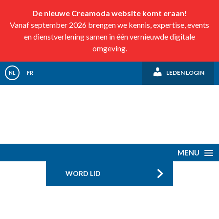
De nieuwe Creamoda website komt eraan!
Vanaf september 2026 brengen we kennis, expertise, events
en dienstverlening samen in één vernieuwde digitale
omgeving.
LEDEN LOGIN
NL
FR
MENU
WORD LID