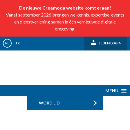
De nieuwe Creamoda website komt eraan!
Vanaf september 2026 brengen we kennis, expertise, events
en dienstverlening samen in één vernieuwde digitale
omgeving.
LEDEN LOGIN
NL
FR
MENU
WORD LID