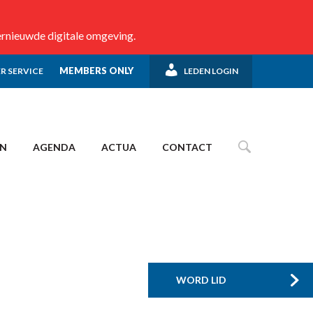
ernieuwde digitale omgeving.
MEMBERS ONLY
R SERVICE
LEDEN LOGIN
EN
AGENDA
ACTUA
CONTACT
WORD LID