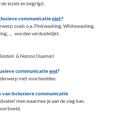
e inziet en begrijpt.
nclusieve communicatie
niet
?
rwerp zoals o.a. Pinkwashing, Whitewashing,
ng, … worden verduidelijkt.
l Bastani & Hamza Ouamari
clusieve communicatie
wel
?
onderwerp met voorbeelden.
s van Inclusieve communicatie
andvaten’ mee waarmee je aan de slag kan.
voorbeeld.