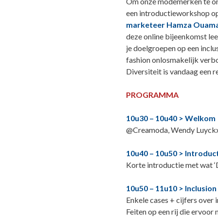
Om onze modemerken te ond
een introductieworkshop op
marketeer Hamza Ouamari
deze online bijeenkomst lee
je doelgroepen op een inclus
fashion onlosmakelijk verbon
Diversiteit is vandaag een re
PROGRAMMA
10u30 – 10u40 > Welkom
@Creamoda, Wendy Luyck
10u40 – 10u50 > Introducti
Korte introductie met wat ‘D
10u50 – 11u10 > Inclusion
Enkele cases + cijfers over i
Feiten op een rij die ervoo