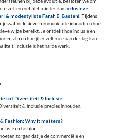
ersteunen bij deze evolutie, besloten we om
 te zetten met niet minder dan
inclusieve
 & modestyliste Farah El Bastani
.
Tijdens
r je wat inclusieve communicatie inhoudt en hoe
ieve wijze bereikt. Je ontdekt hoe inclusie en
den zijn en hoe jij er zelf mee aan de slag kan.
aliteit. Inclusie is het harde werk.
x
e tot Diversiteit & Inclusie
iversiteit & Inclusie’ precies inhouden.
 & Fashion: Why it matters?
nclusie en fashion.
r moeten zorgen dat je de commerciële en