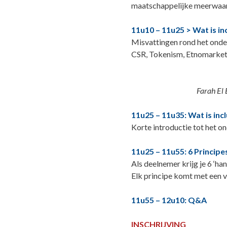
maatschappelijke meerwaard
11u10 – 11u25 > Wat is i
Misvattingen rond het onde
CSR, Tokenism, Etnomarketi
Farah E
11u25 – 11u35: Wat is in
Korte introductie tot het 
11u25 – 11u55: 6 Principe
Als deelnemer krijg je 6 ‘h
Elk principe komt met een 
11u55 – 12u10: Q&A
INSCHRIJVING