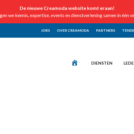
De nieuwe Creamoda website komt eraan!
n we kennis, expertise, events en dienstverlening samen in één v
JOBS
OVER CREAMODA
PARTNERS
TENDE
DIENSTEN
LED