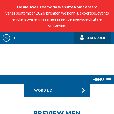
De nieuwe Creamoda website komt eraan!
Vanaf september 2026 brengen we kennis, expertise, events
en dienstverlening samen in één vernieuwde digitale
omgeving.
LEDEN LOGIN
NL
FR
MENU
WORD LID
PREVIEW MEN