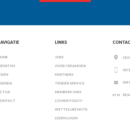
AVIGATIE
LINKS
CONTA
OME
JOBS
LEL
IENSTEN
OVER CREAMODA
02/2
EDEN
PARTNERS
INF
GENDA
TENDER SERVICE
CTUA
MEMBERS ONLY
BE0
ONTACT
COOKIE POLICY
WETTELIJKE NOTA
LEDEN LOGIN