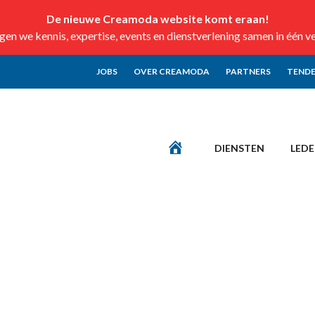
De nieuwe Creamoda website komt eraan!
n we kennis, expertise, events en dienstverlening samen in één v
JOBS
OVER CREAMODA
PARTNERS
TENDE
DIENSTEN
LED