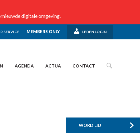
ernieuwde digitale omgeving.
MEMBERS ONLY
R SERVICE
LEDEN LOGIN
EN
AGENDA
ACTUA
CONTACT
WORD LID