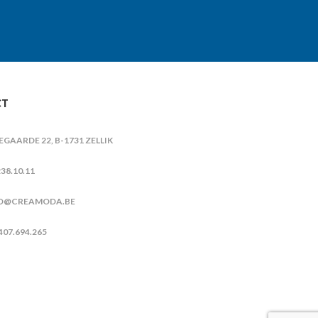
CT
IEGAARDE 22, B-1731 ZELLIK
38.10.11
O@CREAMODA.BE
407.694.265