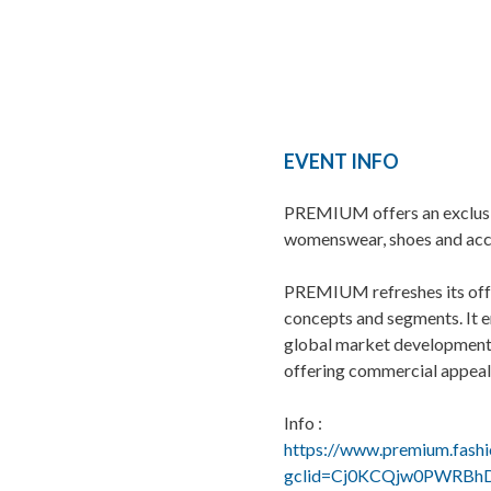
EVENT INFO
PREMIUM offers an exclusiv
womenswear, shoes and acc
PREMIUM refreshes its offe
concepts and segments. It e
global market developments
offering commercial appeal
Info :
https://www.premium.fashi
gclid=Cj0KCQjw0PWRB