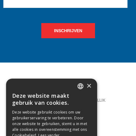
INSCHRIJVEN
×
CONTACT
Deze website maakt
DUTCH
LELIEGAARDE 22, B-1731 ZELLIK
gebruik van cookies.
FRENCH
02/238.10.11
Deze website gebruikt cookies om uw
gebruikerservaring te verbeteren. Door
INFO@CREAMODA.BE
onze website te gebruiken, stemt u in met
alle cookies in overeenstemming met ons
BE0407.694.265
Cookiebeleid.
Lees verder