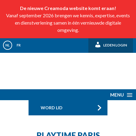
De nieuwe Creamoda website komt eraan!
Vanaf september 2026 brengen we kennis, expertise, events
en dienstverlening samen in één vernieuwde digitale
omgeving.
LEDEN LOGIN
NL
FR
MENU
WORD LID
PLAYTIME PARIS