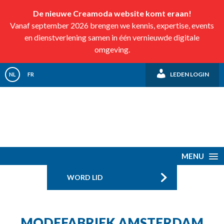
De nieuwe Creamoda website komt eraan!
Vanaf september 2026 brengen we kennis, expertise, events
en dienstverlening samen in één vernieuwde digitale
omgeving.
LEDEN LOGIN
NL
FR
MENU
WORD LID
MODEFABRIEK AMSTERDAM