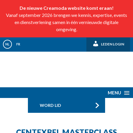
De nieuwe Creamoda website komt eraan!
Vanaf september 2026 brengen we kennis, expertise, events
en dienstverlening samen in één vernieuwde digitale
omgeving.
LEDEN LOGIN
NL
FR
MENU
WORD LID
CENTEXBEL MASTERCLASS