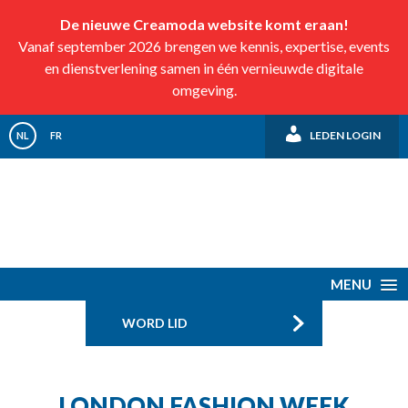
De nieuwe Creamoda website komt eraan!
Vanaf september 2026 brengen we kennis, expertise, events
en dienstverlening samen in één vernieuwde digitale
omgeving.
LEDEN LOGIN
NL
FR
MENU
WORD LID
LONDON FASHION WEEK