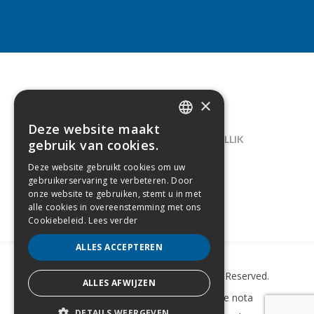
×
CONTACT
Deze website maakt
DUTCH
LELIEGAARDE 22, B-1731 ZELLIK
gebruik van cookies.
FRENCH
02/238.10.11
Deze website gebruikt cookies om uw
gebruikerservaring te verbeteren. Door
INFO@CREAMODA.BE
onze website te gebruiken, stemt u in met
alle cookies in overeenstemming met ons
BE0407.694.265
Cookiebeleid.
Lees verder
ALLES ACCEPTEREN
Copyright © 2022 Creamoda. All Rights Reserved.
ALLES AFWIJZEN
Sitemap
–
Cookie Policy
–
Wettelijke nota
DETAILS WEERGEVEN