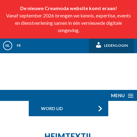
De nieuwe Creamoda website komt eraan!
Vanaf september 2026 brengen we kennis, expertise, events
en dienstverlening samen in één vernieuwde digitale
omgeving.
LEDEN LOGIN
NL
FR
MENU
WORD LID
HEIMTEXTIL