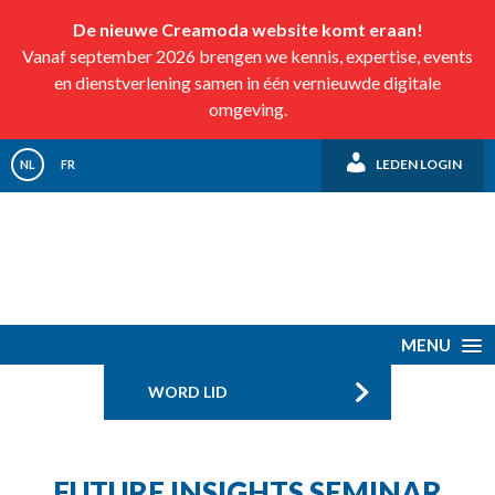
De nieuwe Creamoda website komt eraan!
Vanaf september 2026 brengen we kennis, expertise, events
en dienstverlening samen in één vernieuwde digitale
omgeving.
LEDEN LOGIN
NL
FR
MENU
WORD LID
FUTURE INSIGHTS SEMINAR