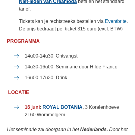
Niet-leden van Creamoda
betalen het standaard
tarief.
Tickets kan je rechtstreeks bestellen via
Eventbrite
.
De prijs bedraagt per ticket 315 euro (excl. BTW)
PROGRAMMA
14u00-14u30: Ontvangst
14u30-16u00: Seminarie door Hilde Francq
16u00-17u30: Drink
L
OCATIE
16 juni
:
ROYAL BOTANIA
, 3 Koralenhoeve
2160 Wommelgem
Het seminarie zal doorgaan in het
Nederlands
.
Door het