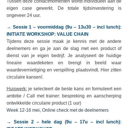
Tussen deze contactmomenten wordt individueel aan de
eigen case gewerkt. De totale tijdsinvestering is
ongeveer 24 uur.
→ Sessie 1 – voormiddag (9u – 13u30 – incl lunch):
INITIATE WORKSHOP: VALUE CHAIN
Tijdens deze sessie maak je kennis met de andere
deelnemers en ga je aan de slag met een product of
dienst van je eigen bedrijf.
Je analyseert de huidige
lineaire waardeketen en brengt in beeld waar
waardevernietiging en verspilling plaatsvindt. Hier zitten
circulaire kansen!.
Huiswerk:
j
e selecteert de beste kans en formuleert een
ambitie / Call met trainer: bespreking en aanscherping
ontwikkelde circulaire product (1 uur)
Week 12-16 mei, Online check met de deelnemers
→ Sessie 2 – hele dag (9u – 17u – incl lunch):