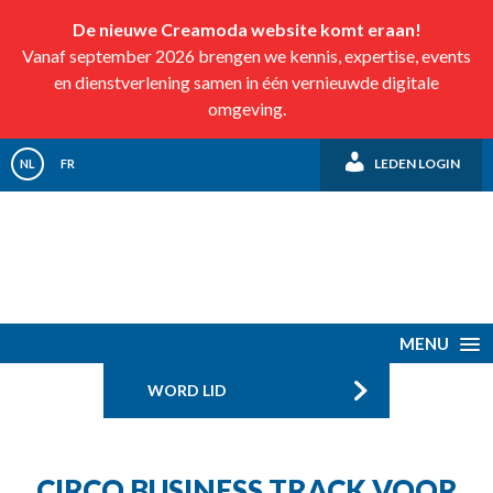
De nieuwe Creamoda website komt eraan!
Vanaf september 2026 brengen we kennis, expertise, events
en dienstverlening samen in één vernieuwde digitale
omgeving.
LEDEN LOGIN
NL
FR
MENU
WORD LID
CIRCO BUSINESS TRACK VOOR